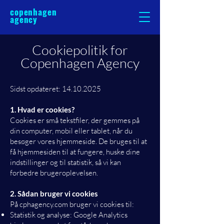
copenhagen
agency
Cookiepolitik for
Copenhagen Agency
Sidst opdateret:
14.10.2025
1. Hvad er cookies?
Cookies er små tekstfiler, der gemmes på
din computer, mobil eller tablet, når du
besøger vores hjemmeside. De bruges til at
få hjemmesiden til at fungere, huske dine
indstillinger og til statistik, så vi kan
forbedre brugeroplevelsen.
2. Sådan bruger vi cookies
På cphagency.com bruger vi cookies til:
Statistik og analyse: Google Analytics